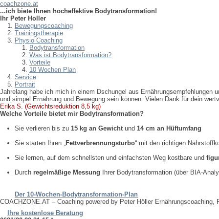
coachzone.at
...ich biete Ihnen hocheffektive Bodytransformation!
Ihr Peter Holler
Bewegungscoaching
Trainingstherapie
Physio Coaching
Bodytransformation
Was ist Bodytransformation?
Vorteile
10 Wochen Plan
Service
Portrait
Jahrelang habe ich mich in einem Dschungel aus Ernährungsempfehlungen und D
und simpel Ernährung und Bewegung sein können. Vielen Dank für dein wert
Erika S. (Gewichtsreduktion 8,5 kg)
Welche Vorteile bietet mir Bodytransformation?
Sie verlieren bis zu
15 kg an Gewicht
und
14 cm an Hüftumfang
Sie starten Ihren „
Fettverbrennungsturbo
“ mit den richtigen Nährstoff
Sie lernen, auf dem schnellsten und einfachsten Weg kostbare und
fig
Durch
regelmäßige Messung
Ihrer Bodytransformation (über BIA-Analy
Der 10-Wochen-Bodytransformation-Plan
COACHZONE.AT – Coaching powered by Peter Höller Ernährungscoaching, Per
Ihre kostenlose Beratung